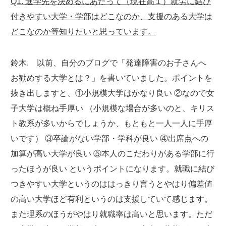
Q1. 進学先を決めるにあたって（現在高１）就労に結び
付きやすい大学・学部はどこなのか、支援のある大学は
どこなのか等知りたいと思っています。
鈴木. 以前、自分のブログで「発達障害のお子さんへ
お勧めする大学とは？」を書いていました。ポイントを
抜き出しますと、①小規模大学はかなり良い ②なので女
子大学は概ね手厚い （小規模な場合が多いのと、キリス
ト教系が多いからでしょうか、もともと一人一人に手厚
いです） ③卒論がない学部・学科が良い ④出席点への
加算が高い大学が良い ⑤本人のこだわりがある学部に行
ったほうが良い というポイントになります。就職に結び
つきやすい大学というのははっきり言うとやはり偏差値
の高い大学ほど有利というのは支援していて感じます。
また理系のほうがやはり就職率は高いと思います。ただ