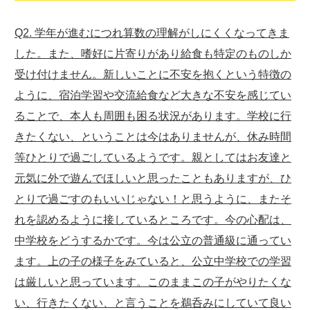
Q2. 学年が進むにつれ算数の理解がしにくくなってきま
した。また、嗜好に片寄りがあり給食も特定のものしか
受け付けません。新しいことに不安を抱くという特徴の
ように、宿泊学習や交流給食など大きな不安を感じてい
ることで、本人も周囲も困る状況があります。学校に行
きたくない、ということは今はありませんが、休み時間
等ひとりで過ごしているようです。親としてはお友達と
元気に外で遊んでほしいと思ったこともありますが、ひ
とりで過ごすのもいいじゃない！と思うように、またそ
れを認めるように接しているところです。今の心配は、
中学校をどうするかです。今は公立の普通級に通ってい
ます。上の子の様子をみていると、公立中学校での学習
は厳しいと思っています。このままこの子がやりたくな
い、行きたくない、と言うことを鵜呑みにしていて良い