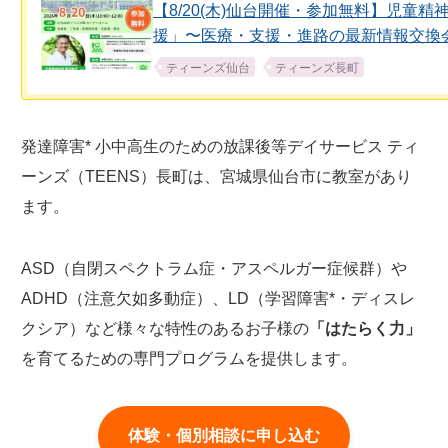
【8/20(木)仙台開催・参加無料】児童
援」〜医療・支援・進路の最新情報交換
ティーンズ仙台
ティーンズ長町
発達障害* 小中高生のための放課後等デイサービス ティ
ーンズ（TEENS）長町は、宮城県仙台市に教室があり
ます。
ASD（自閉スペクトラム症・アスペルガー症候群）や
ADHD（注意欠如多動症）、LD（学習障害*・ディスレ
クシア）など様々な特性のあるお子様の
「はたらく力」
を育てるための専門プログラムを提供します。
体験・個別相談に申し込む