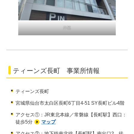
外観
ティーンズ長町 事業所情報
ティーンズ長町
宮城県仙台市太白区長町6丁目4-51 SY長町ビル4階
アクセス①：JR東北本線／常磐線【長町駅】西口：
徒歩5分
マップ
アクセス②：地下鉄南北線【長町駅】南出口2 徒