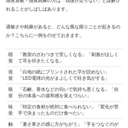
感覚過敏・感覚鈍麻の方は「我慢が足りない」と誤解さ
れることがしばしばあります。
過敏さや鈍麻があると、どんな風な困りごとが起きるの
か？こちらに一例をのせておきます。
聴
「教室のざわつきで苦しくなる」「刺激がほしく
覚
て耳を叩きたくなる」
視
「白地の紙にプリントされた字が読めない」
覚
「LED電球の光がまぶしくて吐き気がする」
嗅
「石鹸、香水などの匂いで気持ち悪くなる」「自
覚
分の体臭への違和感を覚えづらい」
味
「特定の食材が絶対に食べられない」「変化が苦
覚
手で決まったものだけ食べたい」
触
「暑さ寒さの感じ方がちがう」「手をつなぐのが